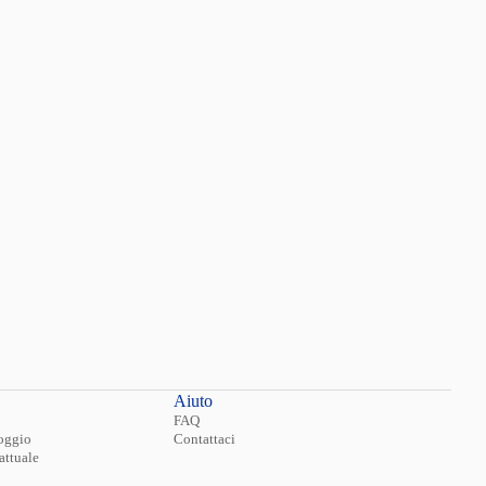
te.
 canoni di
Aiuto
FAQ
loggio
Contattaci
attuale