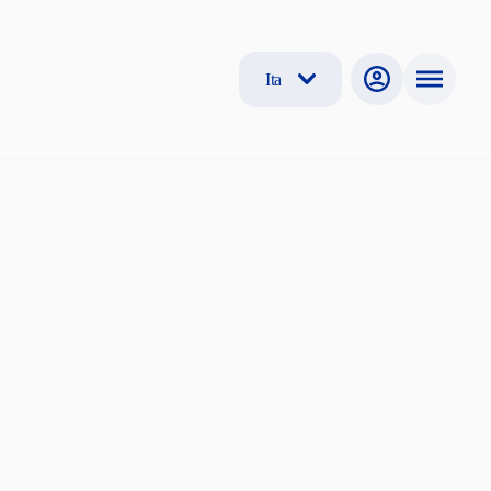
Ita
ero immobile o
 di locazione.
gna inviare
vo inquilino,
o non
io.
lie, viene meno