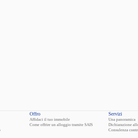
atto di sublocazione.
atto di sublocazione deve essere registrato presso l’ Agenzia delle Entra
 un contratto di sublocazione non si può usufruire della detrazione dei
gli studenti universitari fuori sede.
Offro
Servizi
Affidaci il tuo immobile
Una panoramica
Come offrire un alloggio tramite SAIS
Dichiarazione al
o
Consulenza contr