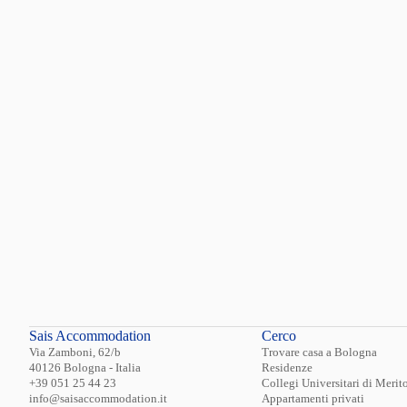
anche il contr
Anche il contr
Nota bene: con
locazione per 
Sais Accommodation
Cerco
Via Zamboni, 62/b
Trovare casa a Bologna
40126 Bologna - Italia
Residenze
+39 051 25 44 23
Collegi Universitari di Merit
info@saisaccommodation.it
Appartamenti privati