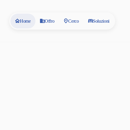
Home
Offro
Cerco
Soluzioni
Sub
La sublocazion
parte di esso 
In caso contra
una comunicazi
la durata del
espressamente 
Il contratto d