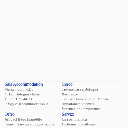
Hai dimenticato la password?
Login
Sais Accommodation
Cerco
Via Zamboni, 62/b
Trovare casa a Bologna
40126 Bologna - Italia
Residenze
+39 051 25 44 23
Collegi Universitari di Merito
info@saisaccommodation.it
Appartamenti privati
Sistemazioni temporanee
Offro
Servizi
Affidaci il tuo immobile
Una panoramica
Come offrire un alloggio tramite
Dichiarazione alloggio