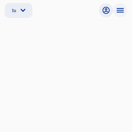
Ita
Non sei registrato?
Se non sei ancora registrato, segui la procedura per creare
il tuo account e iniziare la ricerca.
Cerchi una stanza?
Sono Studente, Dottorando, Ricercatore, Professore
Internazionale
Offri una stanza?
Sono un offerente