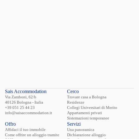
Hai dimenticato la password?
Login
Sais Accommodation
Cerco
Via Zamboni, 62/b
Trovare casa a Bologna
40126 Bologna - Italia
Residenze
+39 051 25 44 23
Collegi Universitari di Merito
info@saisaccommodation.it
Appartamenti privati
Sistemazioni temporanee
Offro
Servizi
Affidaci il tuo immobile
Una panoramica
Come offrire un alloggio tramite
Dichiarazione alloggio