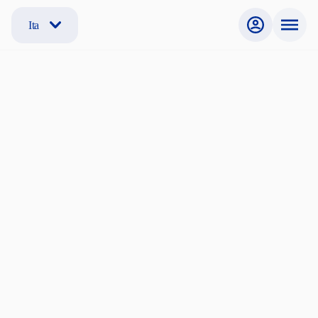
Ita
Non sei registrato?
Se non sei ancora registrato, segui la procedura per creare
il tuo account e iniziare la ricerca.
Cerchi una stanza?
Sono Studente, Dottorando, Ricercatore, Professore
Internazionale
Offri una stanza?
Sono un offerente