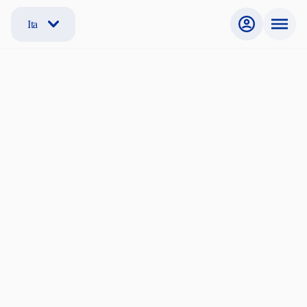
Ita
Non sei registrato?
Se non sei ancora registrato, segui la procedura per creare
il tuo account e iniziare la ricerca.
Cerchi una stanza?
Sono Studente, Dottorando, Ricercatore, Professore
Internazionale
Offri una stanza?
Sono un offerente