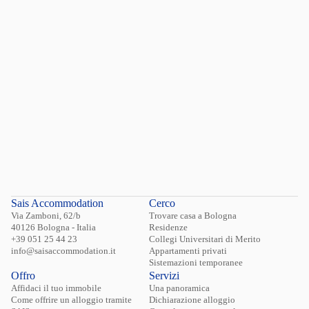
Hai dimenticato la password?
Login
Sais Accommodation
Cerco
Via Zamboni, 62/b
Trovare casa a Bologna
40126 Bologna - Italia
Residenze
+39 051 25 44 23
Collegi Universitari di Merito
info@saisaccommodation.it
Appartamenti privati
Sistemazioni temporanee
Offro
Servizi
Affidaci il tuo immobile
Una panoramica
Come offrire un alloggio tramite
Dichiarazione alloggio