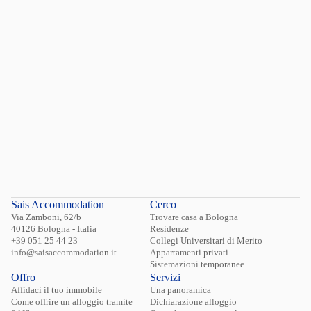
Hai dimenticato la password?
Login
Sais Accommodation
Cerco
Via Zamboni, 62/b
Trovare casa a Bologna
40126 Bologna - Italia
Residenze
+39 051 25 44 23
Collegi Universitari di Merito
info@saisaccommodation.it
Appartamenti privati
Sistemazioni temporanee
Offro
Servizi
Affidaci il tuo immobile
Una panoramica
Come offrire un alloggio tramite
Dichiarazione alloggio