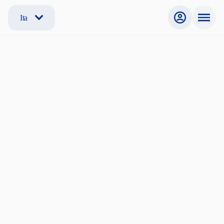
Ita
Non sei registrato?
Se non sei ancora registrato, segui la procedura per creare
il tuo account e iniziare la ricerca.
Cerchi una stanza?
Sono Studente, Dottorando, Ricercatore, Professore
Internazionale
Offri una stanza?
Sono un offerente