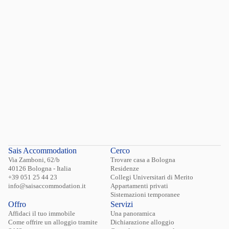
Hai dimenticato la password?
Login
Sais Accommodation
Cerco
Via Zamboni, 62/b
Trovare casa a Bologna
40126 Bologna - Italia
Residenze
+39 051 25 44 23
Collegi Universitari di Merito
info@saisaccommodation.it
Appartamenti privati
Sistemazioni temporanee
Offro
Servizi
Affidaci il tuo immobile
Una panoramica
Come offrire un alloggio tramite
Dichiarazione alloggio