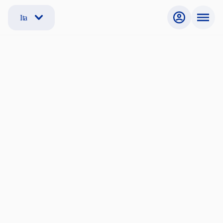
Ita
Non sei registrato?
Se non sei ancora registrato, segui la procedura per creare
il tuo account e iniziare la ricerca.
Cerchi una stanza?
Sono Studente, Dottorando, Ricercatore, Professore
Internazionale
Offri una stanza?
Sono un offerente